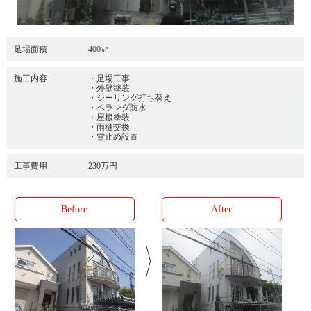
足場面積
400㎡
施工内容
・足場工事
・外壁塗装
・シーリング打ち替え
・ベランダ防水
・屋根塗装
・雨樋交換
・雪止め設置
工事費用
230万円
Before
After