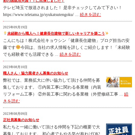
彩の国就活天国！！に出演しました！
テレビ埼玉で放送されました！ 是非チェックしてみて下さい！
https://www.teletama.jp/syukatsutengoku/ ...
続きを読む
2025年09月19日
未経験から職人へ！健康長住建物で新しいキャリアを築こう
こんにちは！株式会社キョウシン「健康長住建物」ブログ担当の安
藤です
今回は、当社の求人情報を詳しくご紹介します！「未経験
でも経験者でも活躍できる ...
続きを読む
2023年08月10日
職人さん・協力業者さん募集のお知らせ
弊社では、業務拡大に伴い協力して頂ける仲間を募
集しております。 ①内装工事に関わる各業種（内装
リフォーム工事） ②外装工事に関わる各業種（外壁修繕工事 ...
続
きを読む
2023年08月09日
正社員募集のお知らせ
私たちと一緒に働いて頂ける仲間を下記の概要で大
募集しております。 初心者でもやる気が有ればOK!