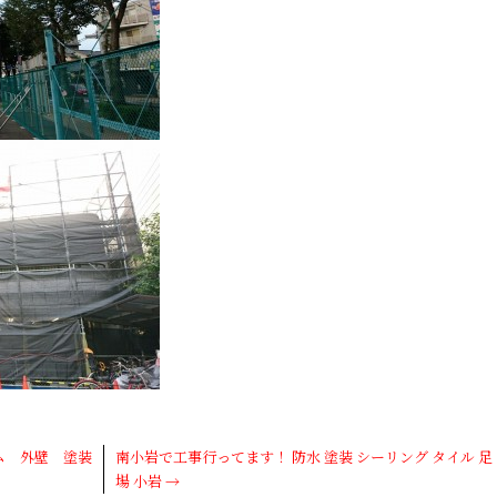
ム 外壁 塗装
南小岩で工事行ってます！ 防水 塗装 シーリング タイル 足
場 小岩
→