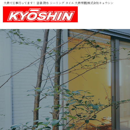
大泉で工事行ってます！ 塗装 防水 シーリング タイル 大泉学園|株式会社キョウシン