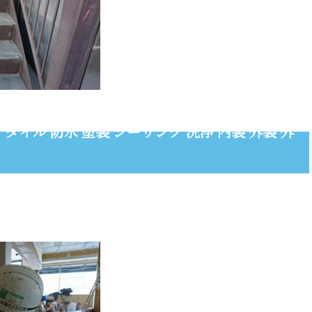
タイル 防水 塗装 シーリング 洗浄 内装 外装 外