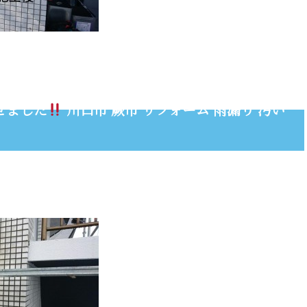
せました
川口市 蕨市 リフォーム 雨漏り 汚い