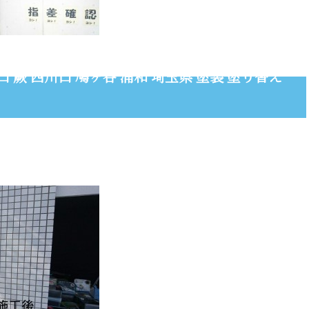
 蕨 西川口 鳩ヶ谷 浦和 埼玉県 塗装 塗り替え